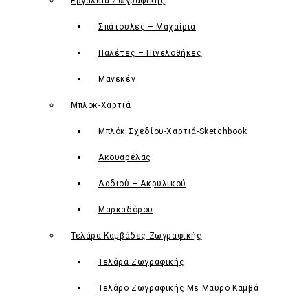
Εργαλεία Ζωγραφικής
Σπάτουλες – Μαχαίρια
Παλέτες – Πινελοθήκες
Μανεκέν
Μπλοκ-Χαρτιά
Μπλόκ Σχεδίου-Χαρτιά-Sketchbook
Ακουαρέλας
Λαδιού – Ακρυλικού
Μαρκαδόρου
Τελάρα Καμβάδες Ζωγραφικής
Τελάρα Ζωγραφικής
Τελάρο Ζωγραφικής Με Μαύρο Καμβά