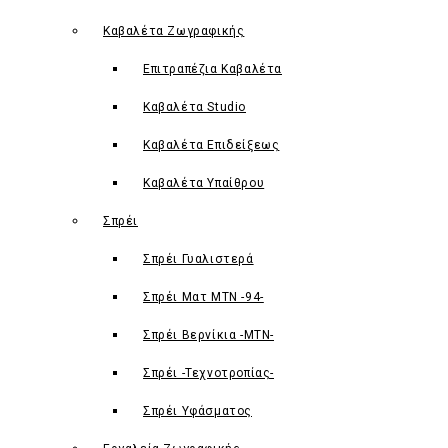
Καβαλέτα Ζωγραφικής
Επιτραπέζια Καβαλέτα
Καβαλέτα Studio
Καβαλέτα Επιδείξεως
Καβαλέτα Υπαίθρου
Σπρέι
Σπρέι Γυαλιστερά
Σπρέι Ματ ΜΤΝ -94-
Σπρέι Βερνίκια -ΜΤΝ-
Σπρέι -Τεχνοτροπίας-
Σπρέι Υφάσματος