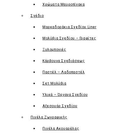
Χρώματα Μαυροπίνακα
Σχέδιο
Μαρκαδoράκια Σχεδίου Liner
Μολύβια Σχεδίου – Γραφίτες
Ξυλομπογιές
Κάρβουνα Σχεδιάσεως
Παστέλ – Λαδοπαστέλ
Σετ Μολύβια
Υλικά – Όργανα Σχεδίου
Αξεσουάρ Σχεδίου
Πινέλα Ζωγραφικής
Πινέλα Ακουαρέλας