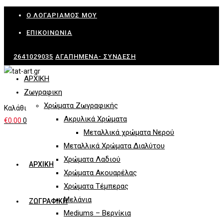
Skip
Ο ΛΟΓΑΡΙΑΜΌΣ ΜΟΥ
to
ΕΠΙΚΟΙΝΩΝΊΑ
content
2641029035
ΑΓΑΠΗΜΈΝΑ-
ΣΎΝΔΕΣΗ
ΑΡΧΙΚΗ
Ζωγραφικη
Χρώματα Ζωγραφικής
Καλάθι
Ακρυλικά Χρώματα
€
0.00
0
Μεταλλικά χρώματα Νερού
Μεταλλικά Χρώματα Διαλύτου
Χρώματα Λαδιού
ΑΡΧΙΚΗ
Χρώματα Ακουαρέλας
Χρώματα Τέμπερας
Μελάνια
ΖΩΓΡΑΦΙΚΗ
Mediums – Βερνίκια