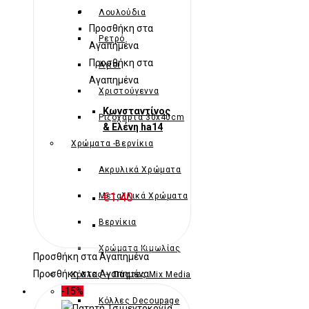
Λουλούδια
Προσθήκη στα
Ρετρό
Αγαπημένα
Προσθήκη στα
Άγιοι
Αγαπημένα
Χριστούγεννα
Κωνσταντίνος
Ριζόχαρτα 30x40cm
& Ελένη ha14
Χρώματα -Βερνίκια
Ακρυλικά Χρώματα
€
1.40
Μεταλλικά Χρώματα
Βερνίκια
Χρώματα Κιμωλίας
Προσθήκη στα Αγαπημένα
Προσθήκη στα Αγαπημένα
Κόλλες – Πάστες Mix Media
-15%
Κόλλες Decoupage