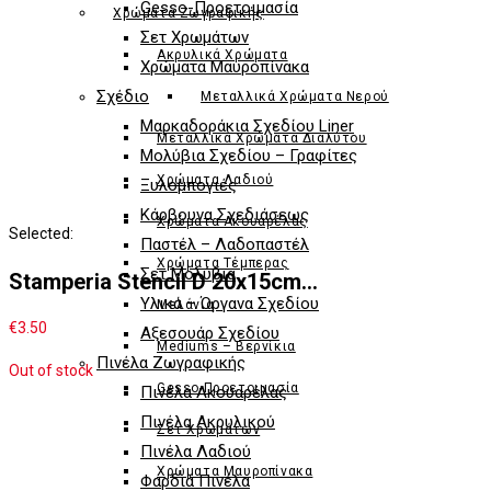
Gesso-Προετοιμασία
Χρώματα Ζωγραφικής
Σετ Χρωμάτων
Ακρυλικά Χρώματα
Χρώματα Μαυροπίνακα
Σχέδιο
Μεταλλικά Χρώματα Νερού
Μαρκαδoράκια Σχεδίου Liner
Μεταλλικά Χρώματα Διαλύτου
Μολύβια Σχεδίου – Γραφίτες
Χρώματα Λαδιού
Ξυλομπογιές
Κάρβουνα Σχεδιάσεως
Χρώματα Ακουαρέλας
Selected:
Παστέλ – Λαδοπαστέλ
Χρώματα Τέμπερας
Σετ Μολύβια
Stamperia Stencil D 20x15cm…
Υλικά – Όργανα Σχεδίου
Μελάνια
€
3.50
Αξεσουάρ Σχεδίου
Mediums – Βερνίκια
Πινέλα Ζωγραφικής
Out of stock
Gesso-Προετοιμασία
Πινέλα Ακουαρέλας
Πινέλα Ακρυλικού
Σετ Χρωμάτων
Πινέλα Λαδιού
Χρώματα Μαυροπίνακα
Φαρδιά Πινέλα