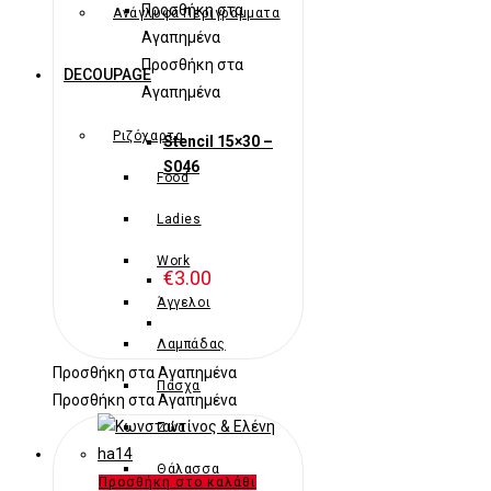
Προσθήκη στα
Ανάγλυφα Περιγράμματα
Αγαπημένα
Προσθήκη στα
DECOUPAGE
Αγαπημένα
Ριζόχαρτα
Stencil 15×30 –
S046
Food
Ladies
Work
€
3.00
Άγγελοι
Λαμπάδας
Προσθήκη στα Αγαπημένα
Πάσχα
Προσθήκη στα Αγαπημένα
Ζώα
Θάλασσα
Προσθήκη στο καλάθι