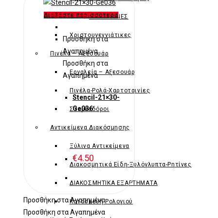
Διαβάστε περισσότερα
ΠΑΣΧΑΛΙΝΕΣ
Χριστουγεννιάτικες
Προσθήκη στα
Αγαπημένα
Πινέλα – Αξεσουάρ
Προσθήκη στα
Εργαλεία – Αξεσουάρ
Αγαπημένα
Πινέλα-Ρολά-Χαρτοταινίες
Stencil-21×30-
Ge036
Σταμπαδόροι
Αντικείμενα Διακόσμησης
Ξύλινα Αντικείμενα
€
4.50
Διακοσμητικά Είδη-Ξυλόγλυπτα-Ρητίνες
ΔΙΑΚΟΣΜΗΤΙΚΑ ΕΞΑΡΤΗΜΑΤΑ
Προσθήκη στα Αγαπημένα
Κατασκευή Ρολογιού
Προσθήκη στα Αγαπημένα