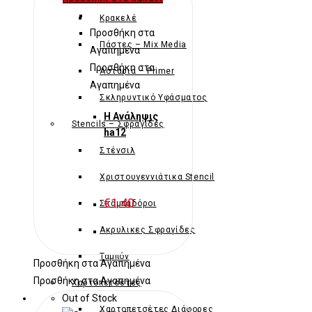
Κρακελέ
Προσθήκη στα
Πάστες – Mix Media
Αγαπημένα
Προσθήκη στα
Αστάρια – Primer
Αγαπημένα
Σκληρυντικό Υφάσματος
Η Ανάληψις
Stencils – Σφραγίδες
ha12
Στένσιλ
Χριστουγεννιάτικα Stencil
€
1.40
Σταμπαδόροι
Ακρυλικες Σφραγίδες
Ταμπόν
Προσθήκη στα Αγαπημένα
Προσθήκη στα Αγαπημένα
Χαρτοπετσέτες
Out of Stock
Χαρτοπετσέτες Διάφορες