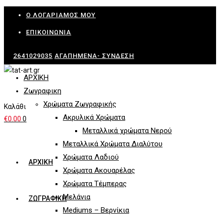
Skip
Ο ΛΟΓΑΡΙΑΜΌΣ ΜΟΥ
to
ΕΠΙΚΟΙΝΩΝΊΑ
content
2641029035
ΑΓΑΠΗΜΈΝΑ-
ΣΎΝΔΕΣΗ
ΑΡΧΙΚΗ
Ζωγραφικη
Χρώματα Ζωγραφικής
Καλάθι
Ακρυλικά Χρώματα
€
0.00
0
Μεταλλικά χρώματα Νερού
Μεταλλικά Χρώματα Διαλύτου
Χρώματα Λαδιού
ΑΡΧΙΚΗ
Χρώματα Ακουαρέλας
Χρώματα Τέμπερας
Μελάνια
ΖΩΓΡΑΦΙΚΗ
Mediums – Βερνίκια