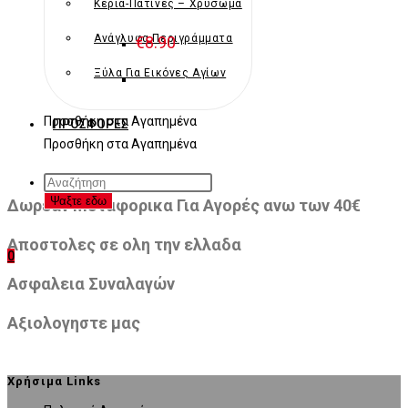
Κεριά-Πατίνες – Χρύσωμα
Ανάγλυφα Περιγράμματα
€
8.90
Ξύλα Για Εικόνες Αγίων
Προσθήκη στα Αγαπημένα
ΠΡΟΣΦΟΡΈΣ
Προσθήκη στα Αγαπημένα
Products
search
Ψαξτε εδω
Δωρεαν Μεταφορικα Για Αγορές ανω των 40€
Αποστολες σε ολη την ελλαδα
0
Ασφαλεια Συναλαγών
Αξιολογηστε μας
Χρήσιμα Links