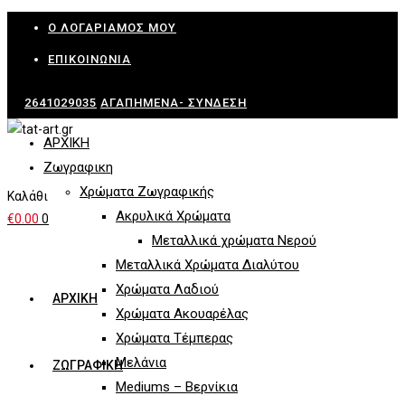
Skip
Ο ΛΟΓΑΡΙΑΜΌΣ ΜΟΥ
to
ΕΠΙΚΟΙΝΩΝΊΑ
content
2641029035
ΑΓΑΠΗΜΈΝΑ-
ΣΎΝΔΕΣΗ
ΑΡΧΙΚΗ
Ζωγραφικη
Χρώματα Ζωγραφικής
Καλάθι
Ακρυλικά Χρώματα
€
0.00
0
Μεταλλικά χρώματα Νερού
Μεταλλικά Χρώματα Διαλύτου
Χρώματα Λαδιού
ΑΡΧΙΚΗ
Χρώματα Ακουαρέλας
Χρώματα Τέμπερας
Μελάνια
ΖΩΓΡΑΦΙΚΗ
Mediums – Βερνίκια