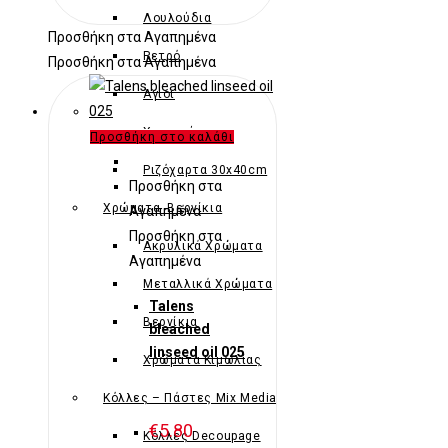
Λουλούδια
Προσθήκη στα Αγαπημένα
Ρετρό
Προσθήκη στα Αγαπημένα
Άγιοι
Χριστούγεννα
Προσθήκη στο καλάθι
Ριζόχαρτα 30x40cm
Προσθήκη στα
Χρώματα -Βερνίκια
Αγαπημένα
Προσθήκη στα
Ακρυλικά Χρώματα
Αγαπημένα
Μεταλλικά Χρώματα
Talens
Βερνίκια
bleached
linseed oil 025
Χρώματα Κιμωλίας
Κόλλες – Πάστες Mix Media
€
5.80
Κόλλες Decoupage