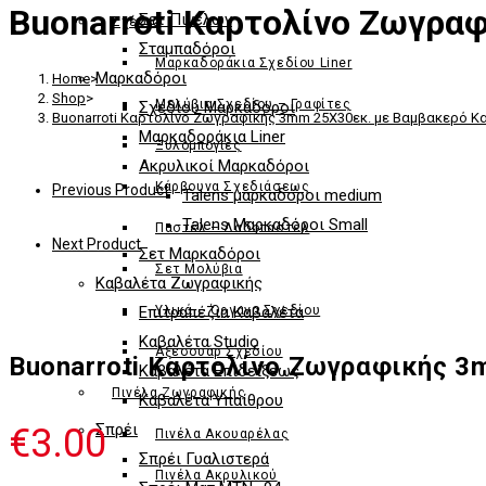
Buonarroti Καρτολίνο Ζωγρα
Σετ Πινέλων
Σχέδιο
Σταμπαδόροι
Μαρκαδoράκια Σχεδίου Liner
Μαρκαδόροι
Home
>
Shop
>
Μολύβια Σχεδίου – Γραφίτες
Σχεδίου Μαρκαδόροι
Buonarroti Καρτολίνο Ζωγραφικής 3mm 25Χ30εκ. με Βαμβακερό Κ
Μαρκαδοράκια Liner
Ξυλομπογιές
Ακρυλικοί Μαρκαδόροι
Κάρβουνα Σχεδιάσεως
Previous Product
Talens μαρκαδόροι medium
Talens Μαρκαδόροι Small
Παστέλ – Λαδοπαστέλ
Next Product
Σετ Μαρκαδόροι
Σετ Μολύβια
Καβαλέτα Ζωγραφικής
Επιτραπέζια Καβαλέτα
Υλικά – Όργανα Σχεδίου
Καβαλέτα Studio
Αξεσουάρ Σχεδίου
Buonarroti Καρτολίνο Ζωγραφικής 
Καβαλέτα Επιδείξεως
Πινέλα Ζωγραφικής
Καβαλέτα Υπαίθρου
Σπρέι
€
3.00
Πινέλα Ακουαρέλας
Σπρέι Γυαλιστερά
Πινέλα Ακρυλικού