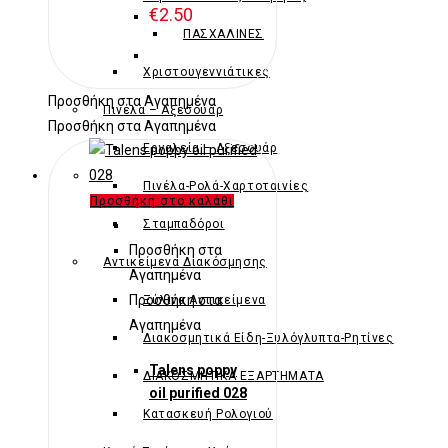
€
2.50
ΠΑΣΧΑΛΙΝΕΣ
Χριστουγεννιάτικες
Προσθήκη στα Αγαπημένα
Πινέλα – Αξεσουάρ
Προσθήκη στα Αγαπημένα
Εργαλεία – Αξεσουάρ
Πινέλα-Ρολά-Χαρτοταινίες
Προσθήκη στο καλάθι
Σταμπαδόροι
Προσθήκη στα
Αντικείμενα Διακόσμησης
Αγαπημένα
Προσθήκη στα
Ξύλινα Αντικείμενα
Αγαπημένα
Διακοσμητικά Είδη-Ξυλόγλυπτα-Ρητίνες
Talens poppy
ΔΙΑΚΟΣΜΗΤΙΚΑ ΕΞΑΡΤΗΜΑΤΑ
oil purified 028
Κατασκευή Ρολογιού