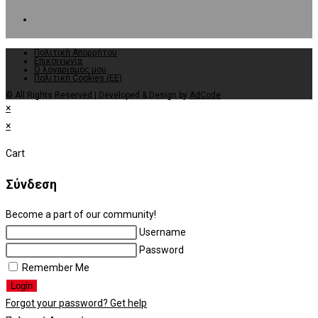
Opens
application
in
a
Πολιτική Απορρήτου
new
Επικοινωνία
Ο λογαριαμός μου
Πολιτική Cookies (ΕΕ)
tab
© All Rights Reserved | Developed & Design by
AdCode
×
×
Cart
Σύνδεση
Become a part of our community!
Username
Password
Remember Me
Login
Forgot your password? Get help