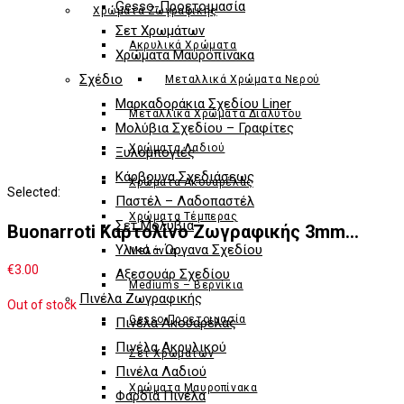
Gesso-Προετοιμασία
Χρώματα Ζωγραφικής
Σετ Χρωμάτων
Ακρυλικά Χρώματα
Χρώματα Μαυροπίνακα
Σχέδιο
Μεταλλικά Χρώματα Νερού
Μαρκαδoράκια Σχεδίου Liner
Μεταλλικά Χρώματα Διαλύτου
Μολύβια Σχεδίου – Γραφίτες
Χρώματα Λαδιού
Ξυλομπογιές
Κάρβουνα Σχεδιάσεως
Χρώματα Ακουαρέλας
Selected:
Παστέλ – Λαδοπαστέλ
Χρώματα Τέμπερας
Σετ Μολύβια
Buonarroti Καρτολίνο Ζωγραφικής 3mm…
Υλικά – Όργανα Σχεδίου
Μελάνια
€
3.00
Αξεσουάρ Σχεδίου
Mediums – Βερνίκια
Πινέλα Ζωγραφικής
Out of stock
Gesso-Προετοιμασία
Πινέλα Ακουαρέλας
Πινέλα Ακρυλικού
Σετ Χρωμάτων
Πινέλα Λαδιού
Χρώματα Μαυροπίνακα
Φαρδιά Πινέλα