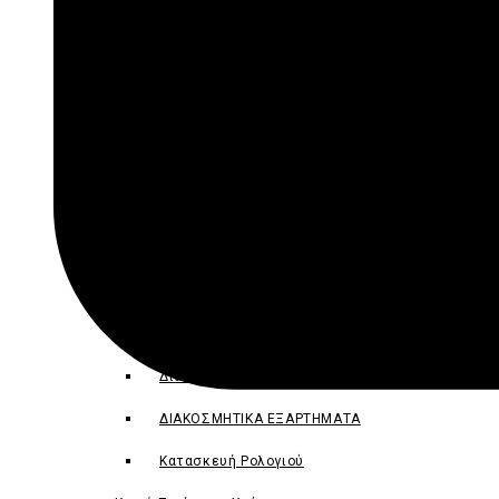
ΠΑΣΧΑΛΙΝΕΣ
Χριστουγεννιάτικες
Πινέλα – Αξεσουάρ
Εργαλεία – Αξεσουάρ
Πινέλα-Ρολά-Χαρτοταινίες
Σταμπαδόροι
Αντικείμενα Διακόσμησης
Ξύλινα Αντικείμενα
Διακοσμητικά Είδη-Ξυλόγλυπτα-Ρητίνες
ΔΙΑΚΟΣΜΗΤΙΚΑ ΕΞΑΡΤΗΜΑΤΑ
Κατασκευή Ρολογιού