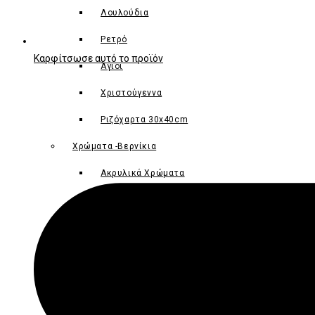
Λουλούδια
Ρετρό
Καρφίτσωσε αυτό το προϊόν
Άγιοι
Opens
in
Χριστούγεννα
a
Ριζόχαρτα 30x40cm
new
window
Χρώματα -Βερνίκια
Ακρυλικά Χρώματα
Μεταλλικά Χρώματα
Βερνίκια
Χρώματα Κιμωλίας
Κόλλες – Πάστες Mix Media
Κόλλες Decoupage