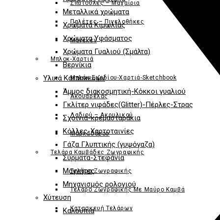
Σπάτουλες – Μαχαίρια
Μεταλλικά χρώματα
Παλέτες – Πινελοθήκες
Χρώματα Κιμωλίας
Χρώματα Υφάσματος
Μανεκέν
Χρώματα Γυαλιού (Σμάλτα)
Μπλοκ-Χαρτιά
Βερνίκια
Υλικά Κατασκευών
Μπλόκ Σχεδίου-Χαρτιά-Sketchbook
Άμμος διακοσμητική-Κόκκοι γυαλιού
Ακουαρέλας
Γκλίτερ νιφάδες(Glitter)-Πέρλες-Στρας
Λαδιού – Ακρυλικού
Σχοινιά-κρεμασταράκια
Κόλλες-Χαρτοταινίες
Μαρκαδόρου
Γάζα Γλυπτικής (γυψόγαζα)
Τελάρα Καμβάδες Ζωγραφικής
Σύρματα-Στεφάνια
Μαγνήτες
Τελάρα Ζωγραφικής
Μηχανισμός ρολογιού
Τελάρο Ζωγραφικής Με Μαύρο Καμβά
Χύτευση
Κατασκευή Τελάρων
Καλούπια