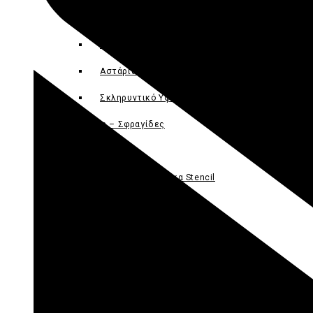
Κρακελέ
Πάστες – Mix Media
Αστάρια – Primer
Σκληρυντικό Υφάσματος
Stencils – Σφραγίδες
Στένσιλ
Χριστουγεννιάτικα Stencil
Σταμπαδόροι
Ακρυλικες Σφραγίδες
Ταμπόν
Χαρτοπετσέτες
Χαρτοπετσέτες Διάφορες