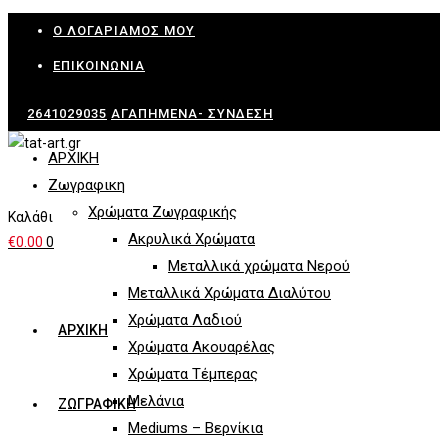
Skip
Ο ΛΟΓΑΡΙΑΜΌΣ ΜΟΥ
to
ΕΠΙΚΟΙΝΩΝΊΑ
content
2641029035
ΑΓΑΠΗΜΈΝΑ-
ΣΎΝΔΕΣΗ
ΑΡΧΙΚΗ
Ζωγραφικη
Χρώματα Ζωγραφικής
Καλάθι
Ακρυλικά Χρώματα
€
0.00
0
Μεταλλικά χρώματα Νερού
Μεταλλικά Χρώματα Διαλύτου
Χρώματα Λαδιού
ΑΡΧΙΚΗ
Χρώματα Ακουαρέλας
Χρώματα Τέμπερας
Μελάνια
ΖΩΓΡΑΦΙΚΗ
Mediums – Βερνίκια