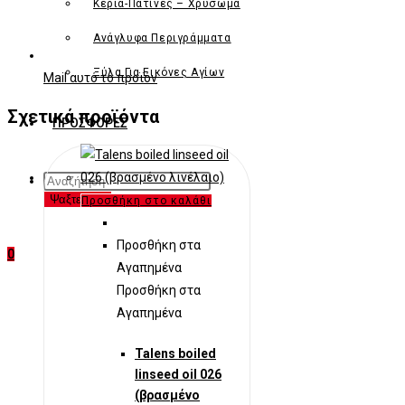
Κεριά-Πατίνες – Χρύσωμα
Ανάγλυφα Περιγράμματα
Ξύλα Για Εικόνες Αγίων
Mail αυτό το προϊόν
Σχετικά προϊόντα
ΠΡΟΣΦΟΡΈΣ
Products
search
Ψαξτε εδω
Προσθήκη στο καλάθι
Προσθήκη στα
0
Αγαπημένα
Προσθήκη στα
Αγαπημένα
Talens boiled
linseed oil 026
(βρασμένο