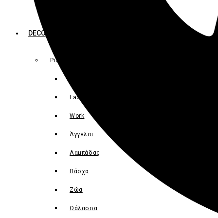
Ανάγλυφα Περιγράμματα
DECOUPAGE
Ριζόχαρτα
Food
Ladies
Work
Άγγελοι
Λαμπάδας
Πάσχα
Ζώα
Θάλασσα